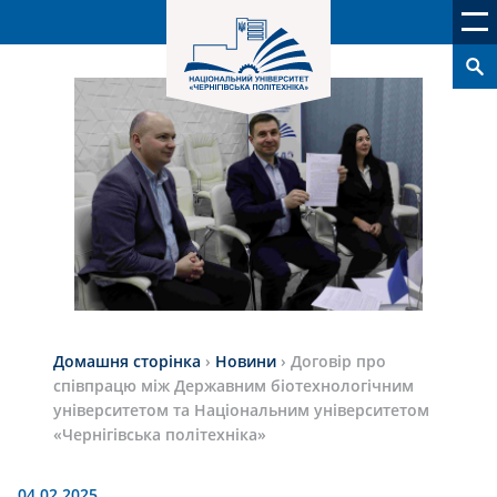
Домашня сторінка
›
Новини
›
Договір про
співпрацю між Державним біотехнологічним
університетом та Національним університетом
«Чернігівська політехніка»
04.02.2025