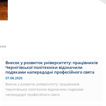
ання
Внесок у розвиток університету: працівників
Чернігівської політехніки відзначили
подяками напередодні професійного свята
07.08.2026
Внесок у розвиток університету: працівників
Чернігівської політехніки відзначили подяками
напередодні професійного свята