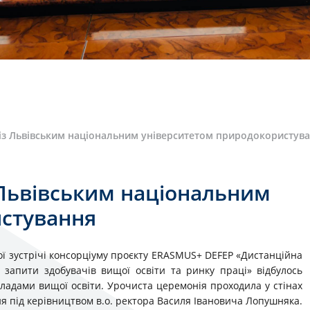
 із Львівським національним університетом природокористув
 Львівським національним
истування
ної зустрічі консорціуму проєкту ERASMUS+ DEFEP «Дистанційна
 запити здобувачів вищої освіти та ринку праці» відбулось
ладами вищої освіти. Урочиста церемонія проходила у стінах
я під керівництвом в.о. ректора Василя Івановича Лопушняка.