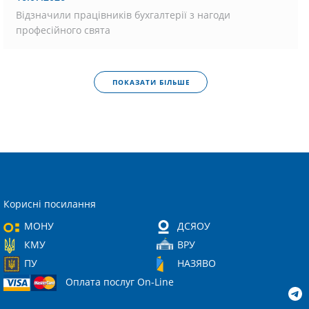
Відзначили працівників бухгалтерії з нагоди
професійного свята
ПОКАЗАТИ БІЛЬШЕ
Корисні посилання
МОНУ
ДСЯОУ
КМУ
ВРУ
ПУ
НАЗЯВО
Оплата послуг On-Line