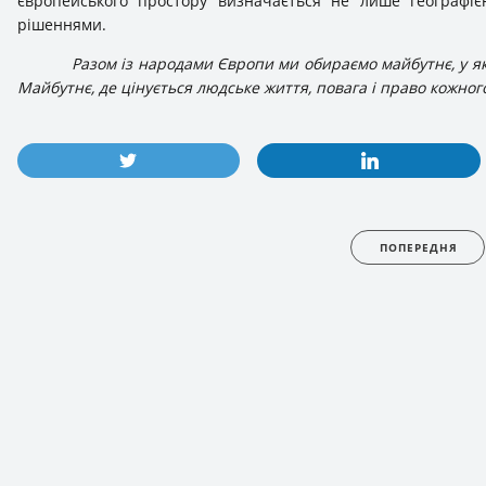
європейського простору визначається не лише географі
рішеннями.
Разом із народами Європи ми обираємо майбутнє, у як
Майбутнє, де цінується людське життя, повага і право кожног
ПОПЕРЕДНЯ