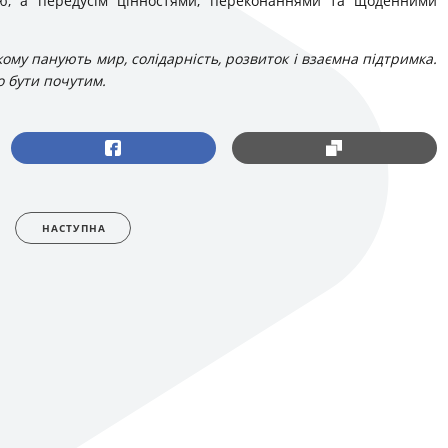
єю, а передусім цінностями, переконаннями та щоденними
ому панують мир, солідарність, розвиток і взаємна підтримка.
о бути почутим.
НАСТУПНА