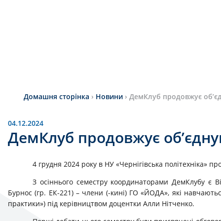
Домашня сторінка
›
Новини
›
ДемКлуб продовжує об’єд
04.12.2024
ДемКлуб продовжує об’єднув
4 грудня 2024 року в НУ «Чернігівська політехніка» 
З осіннього семестру координаторами ДемКлубу є Вікт
Бурнос (гр. ЕК-221) – члени (-кині) ГО «ЙОДА», які навчаютьс
практики») під керівництвом доцентки Алли Нітченко.