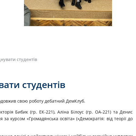
нувати студентів
ати студентів
продовжив свою роботу дебатний ДемКлуб.
орія Бибик (гр. ЕК-221), Аліна Білоус (гр. ОА-221) та Денис
я за курсом «Громадянська освіта» («Демократія: від теорії до