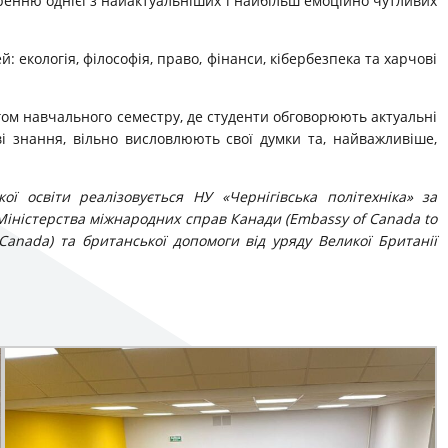
ренню однієї з найактуальніших і найбільш емоційно чутливих
: екологія, філософія, право, фінанси, кібербезпека та харчові
гом навчального семестру, де студенти обговорюють актуальні
ві знання, вільно висловлюють свої думки та, найважливіше,
ої освіти реалізовується НУ «Чернігівська політехніка» за
 Міністерства міжнародних справ Канади (Embassy of Canada to
s Canada) та британської допомоги від уряду Великої Британії