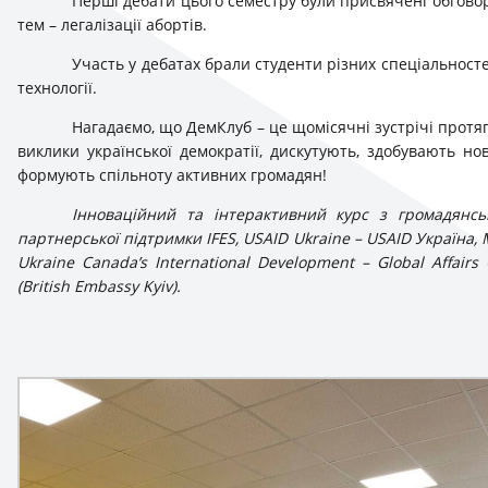
Перші дебати цього семестру були присвячені обгово
тем – легалізації абортів.
Участь у дебатах брали студенти різних спеціальностей
технології.
Нагадаємо, що ДемКлуб – це щомісячні зустрічі протя
виклики української демократії, дискутують, здобувають но
формують спільноту активних громадян!
Інноваційний та інтерактивний курс з громадянськ
партнерської підтримки IFES, USAID Ukraine – USAID Україна,
Ukraine Canada’s International Development – Global Affair
(British Embassy Kyiv).