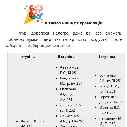
Вітаємо наших переможців!
Журі довелося нелегко, адже всі есе вражали
глибиною думки, щирістю та зрілістю роздумів. Проте
найкращі з найкращих визначені!
I ступінь:
II ступінь:
III ступінь:
Аввакумов,
В.С., КІ-251
Осипенко
Бондаренко
Д.А.,
гр.ПІ-251
М., гр. БА-251
Беззуб С. А.,
Бисикало
гр. КБ-251
А.О., гр.
Бережний
АМ-251
Д.С., гр. ПІ-251
Дейнека А.А.,
Мідянка Б.С.,
гр.ПІ-252
гр. АТ-251
Денисенко
Нечипорук М.
Дятел І. Ю., гр.
А.Р., гр.ОА-251
М., ПІ-252,
ДС-251
Луговська