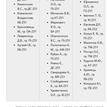
Єфименко
Каменська
О.О., гр.
О.Л., гр.
В.С., гр.ДС-251
ПІ-251
ГЗ-251
Коваленко
Мельник В.В.,
Іванеко Т. О.,
Владислав,
гр.АТ-251
гр. КІ-251
КБ-251
Маркович
Євсяков Д.Р.,
Крисковець
Я.О., гр.
гр. КБ-252
М., гр. ОА-251
БА-251
Кожух Є. В., гр.
Лавренець
Опанасенко
ПІ-251
Д.В., гр. ПІ-251
В.С., гр. ПІ-251
Малинка О.В.,
Хугаєв І.В., гр.
Пилипенко Є.
гр. ТМ-251
КБ-251
М., гр. АМ-251
Пінчук О.С.,
Рубан А., гр.
гр. ТМ-251
ПІ-251
Рудник М.Ю.,
Ревко Є.,
гр. АТ-251
ДС-251
Хромець
Свиридова А.,
А.Ю., гр.
гр. МР-251
КБ-252
Слободянюк
Кожушко К.І.,
К., гр. БА-251
гр. ПЕ-251
Удовиченко
О.Р.,
гр. КІ-251