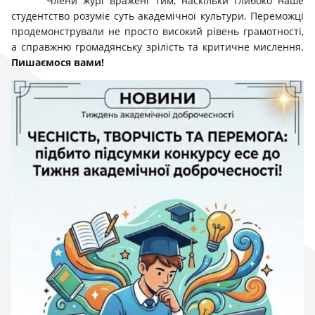
Члени журі вражені тим, наскільки глибоко наше
студентство розуміє суть академічної культури. Переможці
продемонстрували не просто високий рівень грамотності,
а справжню громадянську зрілість та критичне мислення.
Пишаємося вами!