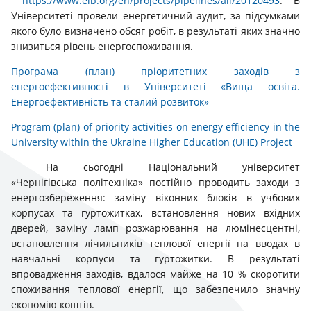
https://www.eib.org/en/projects/pipelines/all/20120493
. В
Університеті провели енергетичний аудит, за підсумками
якого було визначено обсяг робіт, в результаті яких значно
знизиться рівень енергоспоживання.
Програма (план) пріоритетних заходів з
енергоефективності в Університеті «Вища освіта.
Енергоефективність та сталий розвиток»
Program (plan) of priority activities on energy efficiency in the
University within the Ukraine Higher Education (UHE) Project
На сьогодні Національний університет
«Чернігівська політехніка» постійно проводить заходи з
енергозбереження: заміну віконних блоків в учбових
корпусах та гуртожитках, встановлення нових вхідних
дверей, заміну ламп розжарювання на люмінесцентні,
встановлення лічильників теплової енергії на вводах в
навчальні корпуси та гуртожитки. В результаті
впровадження заходів, вдалося майже на 10 % скоротити
споживання теплової енергії, що забезпечило значну
економію коштів.