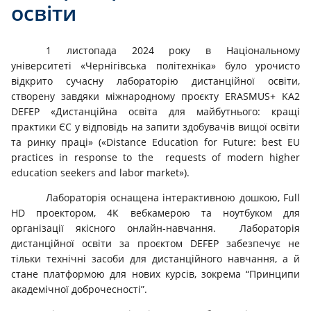
освіти
1 листопада 2024 року в Національному
університеті «Чернігівська політехніка» було урочисто
відкрито сучасну лабораторію дистанційної освіти,
створену завдяки міжнародному проєкту ERASMUS+ KA2
DEFEP «Дистанційна освіта для майбутнього: кращі
практики ЄС у відповідь на запити здобувачів вищої освіти
та ринку праці» («Distance Education for Future: best EU
practices in response to the requests of modern higher
education seekers and labor market»).
Лабораторія оснащена інтерактивною дошкою, Full
HD проектором, 4К вебкамерою та ноутбуком для
організації якісного онлайн-навчання. Лабораторія
дистанційної освіти за проєктом DEFEP забезпечує не
тільки технічні засоби для дистанційного навчання, а й
стане платформою для нових курсів, зокрема “Принципи
академічної доброчесності”.