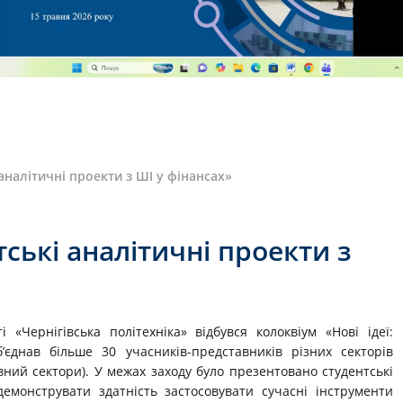
 аналітичні проекти з ШІ у фінансах»
тські аналітичні проекти з
«Чернігівська політехніка» відбувся колоквіум «Нові ідеї:
’єднав більше 30 учасників-представників різних секторів
вний сектори). У межах заходу було презентовано студентські
монструвати здатність застосовувати сучасні інструменти