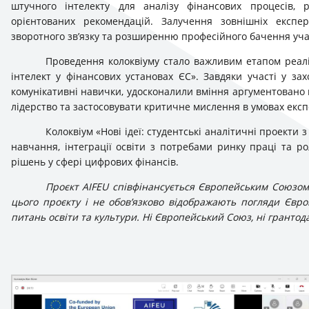
штучного інтелекту для аналізу фінансових процесів,
орієнтованих рекомендацій. Залучення зовнішніх експе
зворотного зв’язку та розширенню професійного бачення уча
Проведення колоквіуму стало важливим етапом реал
інтелект у фінансових установах ЄС». Завдяки участі у за
комунікативні навички, удосконалили вміння аргументовано 
лідерство та застосовувати критичне мислення в умовах екс
Колоквіум «Нові ідеї: студентські аналітичні проекти
навчання, інтеграції освіти з потребами ринку праці та р
рішень у сфері цифрових фінансів.
Проєкт AIFEU співфінансується Європейським Союзом
цього проєкту і не обов’язково відображають погляди Євр
питань освіти та культури. Ні Європейський Союз, ні грантод