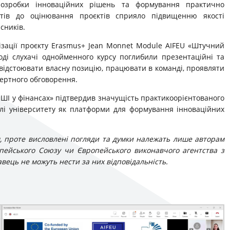
 розробки інноваційних рішень та формування практично
ртів до оцінювання проєктів сприяло підвищенню якості
сників.
ізації проєкту Erasmus+ Jean Monnet Module AIFEU «Штучний
ході слухачі однойменного курсу поглибили презентаційні та
відстоювати власну позицію, працювати в команді, проявляти
пертного обговорення.
 з ШІ у фінансах» підтвердив значущість практикоорієнтованого
олі університету як платформи для формування інноваційних
, проте висловлені погляди та думки належать лише авторам
опейського Союзу чи Європейського виконавчого агентства з
авець не можуть нести за них відповідальність.