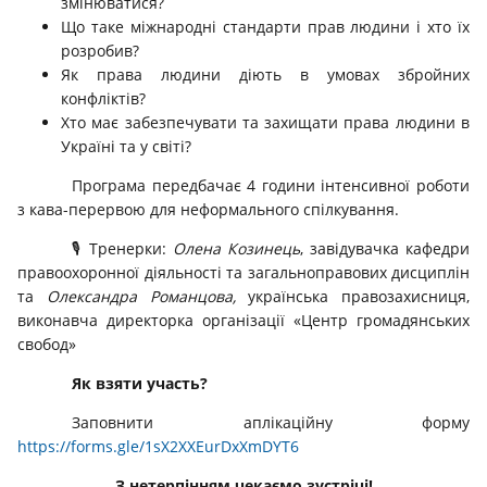
змінюватися?
Що таке міжнародні стандарти прав людини і хто їх
розробив?
Як права людини діють в умовах збройних
конфліктів?
Хто має забезпечувати та захищати права людини в
Україні та у світі?
Програма передбачає 4 години інтенсивної роботи
з кава-перервою для неформального спілкування.
🎙️ Тренерки:
Олена Козинець
, завідувачка кафедри
правоохоронної діяльності та загальноправових дисциплін
та
Олександра Романцова,
українська правозахисниця,
виконавча директорка організації «Центр громадянських
свобод»
Як взяти участь?
Заповнити аплікаційну форму
https://forms.gle/1sX2XXEurDxXmDYT6
З нетерпінням чекаємо зустрічі!