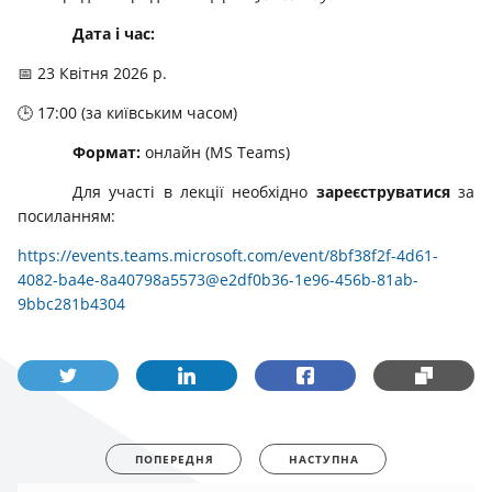
Дата і час:
📅 23 Квітня 2026 р.
🕒 17:00 (за київським часом)
Формат:
онлайн (MS Teams)
Для участі в лекції необхідно
зареєструватися
за
посиланням:
https://events.teams.microsoft.com/event/8bf38f2f-4d61-
4082-ba4e-8a40798a5573@e2df0b36-1e96-456b-81ab-
9bbc281b4304
ПОПЕРЕДНЯ
НАСТУПНА