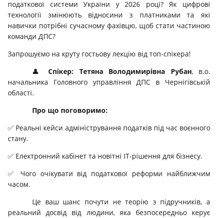
податкової системи України у 2026 році? Як цифрові
технології змінюють відносини з платниками та які
навички потрібні сучасному фахівцю, щоб стати частиною
команди ДПС?
Запрошуємо на круту гостьову лекцію від топ-спікера!
👤
Спікер:
Тетяна Володимирівна Рубан
, в.о.
начальника Головного управління ДПС в Чернігівській
області.
Про що поговоримо:
✅ Реальні кейси адміністрування податків під час воєнного
стану.
✅ Електронний кабінет та новітні IT-рішення для бізнесу.
✅ Чого очікувати від податкової реформи найближчим
часом.
Це ваш шанс почути не теорію з підручників, а
реальний досвід від людини, яка безпосередньо керує