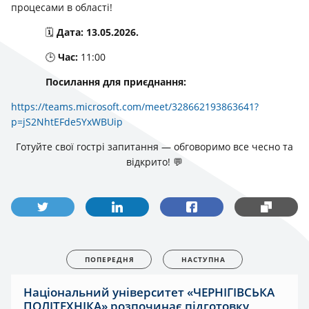
процесами в області!
🗓
Дата:
13.05.2026.
🕒
Час:
11:00
Посилання для приєднання:
https://teams.microsoft.com/meet/328662193863641?
p=jS2NhtEFde5YxWBUip
Готуйте свої гострі запитання — обговоримо все чесно та
відкрито! 💬
ПОПЕРЕДНЯ
НАСТУПНА
Національний університет «ЧЕРНІГІВСЬКА
ПОЛІТЕХНІКА» розпочинає підготовку