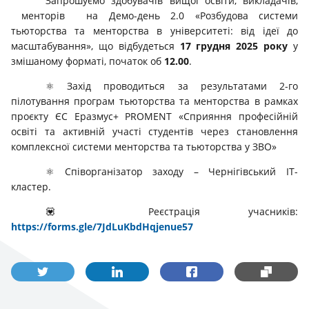
Запрошуємо здобувачів вищої освіти, викладачів,
менторів на Демо-день 2.0 «Розбудова системи
тьюторства та менторства в університеті: від ідеї до
масштабування», що відбудеться
17 грудня 2025 року
у
змішаному форматі, початок об
12.00
.
⚛️ Захід проводиться за результатами 2-го
пілотування програм тьюторства та менторства в рамках
проєкту ЄС Еразмус+ PROMENT «Сприяння професійній
освіті та активній участі студентів через становлення
комплексної системи менторства та тьюторства у ЗВО»
⚛️ Співорганізатор заходу – Чернігівський IT-
кластер.
💟 Реєстрація учасників:
https://forms.gle/7JdLuKbdHqjenue57