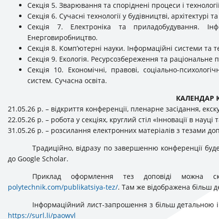
Секція 5. Зварювання та споріднені процеси і технологі
Секція 6. Сучасні технології у будівництві, архітектурі т
Секція 7. Електроніка та приладобудування. Інф
Енерговиробництво.
Секція 8. Комп’ютерні науки. Інформаційні системи та т
Секція 9. Екологія. Ресурсозбереження та раціональне
Секція 10. Економічні, правові, соціально-психологі
систем. Сучасна освіта.
КАЛЕНДАР 
21.05.26 р. – відкриття конференції, пленарне засідання, екс
22.05.26 р. – робота у секціях, круглий стіл «Інновації в науці 
31.05.26 р. – розсилання електронних матеріалів з тезами до
Традиційно, відразу по завершенню конференції буде
до Google Scholar.
Приклад оформлення тез доповіді можна с
polytechnik.com/publikatsiya-tez/
. Там же відображена більш 
Інформаційний лист-запрошення з більш детальною 
https://surl.li/paowvl