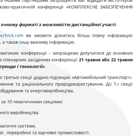
» та іншими партнерами запрошують Вас відвідати місто-герой
ауково-практичній конференції «КОМПЛЕКСНЕ ЗАБЕЗПЕЧЕННЯ
в очному форматі з можливістю дистанційної участі.
technik.com
ви зможете дізнатись більш повну інформацію
я, а також іншу важливу інформацію.
тематикою конференції – запрошуємо долучитися до основних
на пленарних засіданнях конференції
21 травня або 22 травня
 тренди і технології»
.
 третьої секції додано підсекцію «Автомобільний транспорт».
еження та раціонального природокористування. До 7-ї секції
добудування та енерговиробництва.
 за 10 тематичними секціями:
вного виробництва.
вматичні системи.
кої , переробної та харчової промисловості.