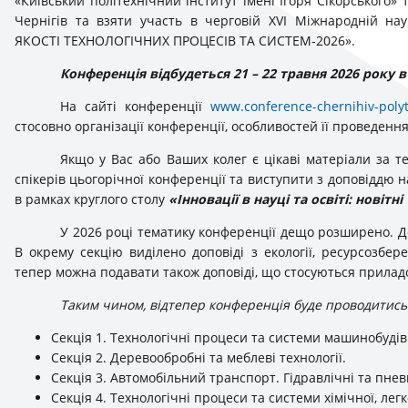
«Київський політехнічний інститут імені Ігоря Сікорського
Чернігів та взяти участь в черговій ХVІ Міжнародній н
ЯКОСТІ ТЕХНОЛОГІЧНИХ ПРОЦЕСІВ ТА СИСТЕМ-2026».
Конференція відбудеться 21 – 22 травня 2026 року 
На сайті конференції
www.conference-chernihiv-poly
стосовно організації конференції, особливостей її проведенн
Якщо у Вас або Ваших колег є цікаві матеріали за 
спікерів цьогорічної конференції та виступити з доповіддю 
в рамках круглого столу
«Інновації в науці та освіті: новітні
У 2026 році тематику конференції дещо розширено. До
В окрему секцію виділено доповіді з екології, ресурсозбер
тепер можна подавати також доповіді, що стосуються прила
Таким чином, відтепер конференція буде проводитись
Секція 1. Технологічні процеси та системи машинобуді
Секція 2. Деревообробні та меблеві технології.
Секція 3. Автомобільний транспорт. Гідравлічні та пне
Секція 4. Технологічні процеси та системи хімічної, лег