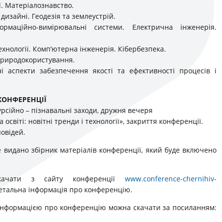
ї. Матеріалознавство.
а дизайні. Геодезія та землеустрій.
ормаційно-вимірювальні системи. Електрична інженерія.
ехнології. Комп’ютерна інженерія. Кібербезпека.
 природокористування.
чні аспекти забезпечення якості та ефективності процесів і
КОНФЕРЕНЦІЇ
курсійно – пізнавальні заходи, дружня вечеря
та освіті: новітні тренди і технології», закриття конференції.
повідей.
 видано збірник матеріалів конференції, який буде включено
качати з сайту конференції
www.conference-chernihiv-
детальна інформація про конференцію.
інформацією про конференцію можна скачати за посиланням: