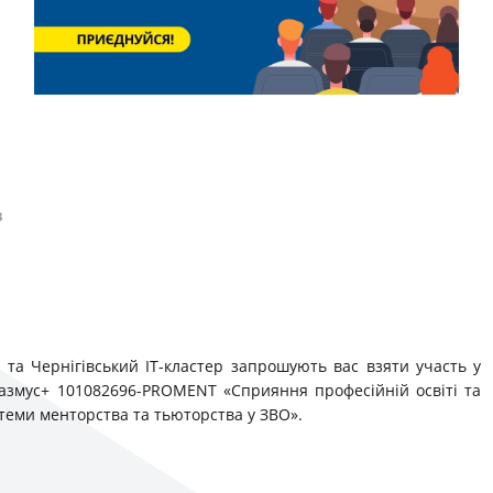
в
» та Чернігівський ІТ-кластер запрошують вас взяти участь у
размус+ 101082696-PROMENT «Сприяння професійній освіті та
стеми менторства та тьюторства у ЗВО».