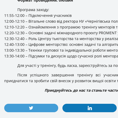
Формат проведення: онлайн
Програма заходу:
11:55-12:00 – Підключення учасників
12:00-12:10 – Вітальне слово від ректора НУ «Чернігівська п
12:10-12:20 – Ознайомлення з програмою тренінгу менторів 
12:20-12:30 – Основні задачі міжнародного проєкту PROMENT
12:30-12:40 – Роль Центру тьюторства та менторства у реаліз
12:40-13:00 – Цифрове менторство: основні задачі та алгоритм
13:00-13:30 – Техніки групової та індивідуальної роботи мент
13:30-14:00 – Підсумки та дискусія щодо сучасної ролі ментора
Для участі у тренінгу, будь ласка, зареєструйтесь за 
Після успішного завершення тренінгу всі учасни
приєднатися та зробити свій внесок у розвиток вищої освіти 
Приєднуйтесь до нас та станьте част