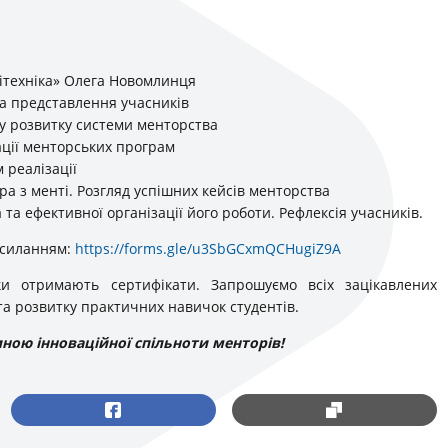
олітехніка» Олега Новомлинця
та представлення учасників
 у розвитку системи менторства
ації менторських програм
 реалізації
ора з менті. Розгляд успішних кейсів менторства
 та ефективної організації його роботи. Рефлексія учасників.
посиланням:
https://forms.gle/u3SbGCxmQCHugiZ9A
ки отримають сертифікати. Запрошуємо всіх зацікавлених
та розвитку практичних навичок студентів.
иною інноваційної спільноти менторів!