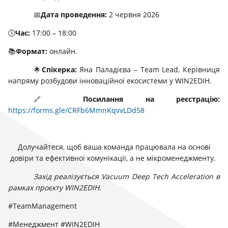
📅
Дата проведення:
2 червня 2026
🕔
Час:
17:00 – 18:00
📚
Формат:
онлайн.
🌟
Спікерка:
Яна Паладієва – Team Lead, Керівниця
напряму розбудови інноваційної екосистеми у WIN2EDIH.
🔗
Посилання на реєстрацію:
https://forms.gle/CRFb6MmnKqvvLDd58
Долучайтеся, щоб ваша команда працювала на основі
довіри та ефективної комунікації, а не мікроменеджменту.
Захід реалізується Vacuum Deep Tech Acceleration в
рамках проєкту WIN2EDIH.
#TeamManagement
#Менеджмент #WIN2EDIH