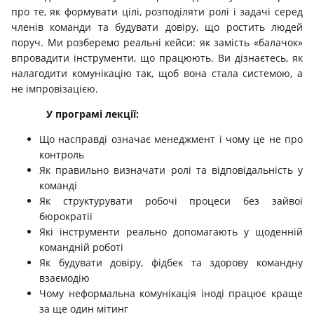
про те, як формувати цілі, розподіляти ролі і задачі серед
членів команди та будувати довіру, що ростить людей
поруч. Ми розберемо реальні кейси: як замість «балачок»
впровадити інструменти, що працюють. Ви дізнаєтесь, як
налагодити комунікацію так, щоб вона стала системою, а
не імпровізацією.
У програмі лекції:
Що насправді означає менеджмент і чому це не про
контроль
Як правильно визначати ролі та відповідальність у
команді
Як структурувати робочі процеси без зайвої
бюрократії
Які інструменти реально допомагають у щоденній
командній роботі
Як будувати довіру, фідбек та здорову командну
взаємодію
Чому неформальна комунікація іноді працює краще
за ще один мітинг