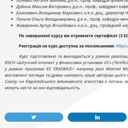
Холявко Наталія Іванівна,
д.е.н., проф. кафедри фінансів
Дубина Максим Вікторович,
д.е.н., проф., завідувач каф
Базилевич Володимир Маркович,
к.е.н, доц., директор
Попело Ольга Володимирівна,
д.е.н., проф. кафедри ме
Жаворонок Артур Віталійович,
к.е.н., доц., провідний н
По завершенні курсу ви отримаєте сертифікат (3 EC
Реєстрація на курс доступна за покликанням:
https
Курс підготовлено та викладається у рамках реаліз
RSCH «Штучний інтелект у фінансових установах ЄС» (“Artificial 
у рамках програми ЄС ERASMUS+ напряму Jean Monnet Mod
висловлені погляди та думки належать лише авторам цього п
Союзу чи Європейського виконавчого агентства з питань ос
можуть нести за них відповідальність.