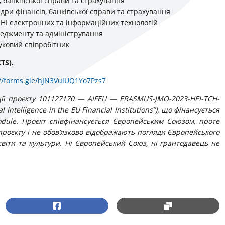
, банківської справи та страхування
едри фінансів, банківської справи та страхування
 ННІ електронних та інформаційних технологій
неджменту та адміністрування
ауковий співробітник
TS).
://forms.gle/hJN3VuiUQ1Yo7Pzs7
ації проєкту 101127170 — AIFEU — ERASMUS-JMO-2023-HEI-TCH-
Intelligence in the EU Financial Institutions”), що фінансується
ule. Проєкт співфінансується Європейським Союзом, проте
роєкту і не обов’язково відображають погляди Європейського
віти та культури. Ні Європейський Союз, ні грантодавець не