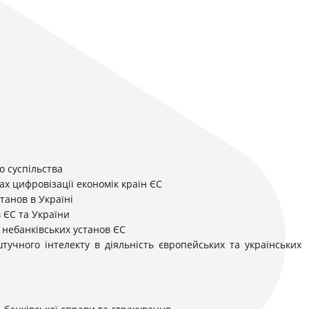
о суспільства
х цифровізації економік країн ЄС
танов в Україні
 ЄС та України
 небанківських установ ЄС
тучного інтелекту в діяльність європейських та українських