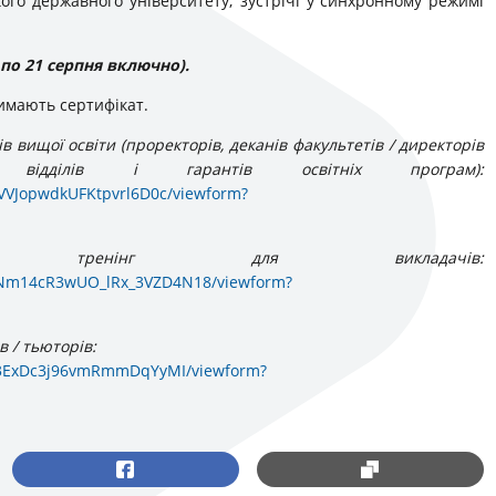
го державного університету; зустрічі у синхронному режимі
по 21 серпня включно).
имають сертифікат.
 вищої освіти (проректорів, деканів факультетів / директорів
ів відділів і гарантів освітніх програм):
VVJopwdkUFKtpvrl6D0c/viewform?
тренінг для викладачів:
Nm14cR3wUO_lRx_3VZD4N18/viewform?
в / тьюторів:
83ExDc3j96vmRmmDqYyMI/viewform?