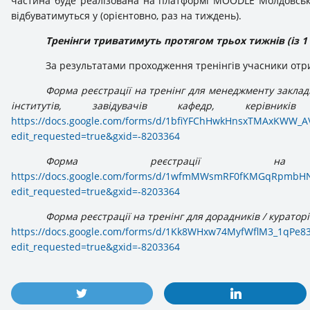
частина буде реалізована на платформі MOODLE Молдовсько
відбуватимуться у (орієнтовно, раз на тиждень).
Тренінги триватимуть протягом трьох тижнів (із 1 
За результатами проходження тренінгів учасники отр
Форма реєстрації на тренінг для менеджменту закладів
інститутів, завідувачів кафедр, керівник
https://docs.google.com/forms/d/1bfiYFChHwkHnsxTMAxKWW_A
edit_requested=true&gxid=-8203364
Форма реєстрації на 
https://docs.google.com/forms/d/1wfmMWsmRF0fKMGqRpmbH
edit_requested=true&gxid=-8203364
Форма реєстрації на тренінг для дорадників / кураторі
https://docs.google.com/forms/d/1Kk8WHxw74MyfWflM3_1qPe
edit_requested=true&gxid=-8203364