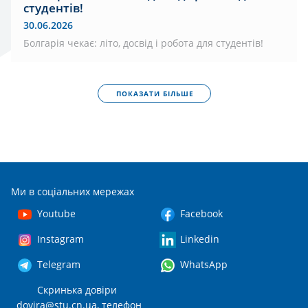
студентів!
30.06.2026
Болгарія чекає: літо, досвід і робота для студентів!
ПОКАЗАТИ БІЛЬШЕ
Ми в соціальних мережах
Youtube
Facebook
Instagram
Linkedin
Telegram
WhatsApp
Скринька довіри
dovira@stu.cn.ua
, телефон