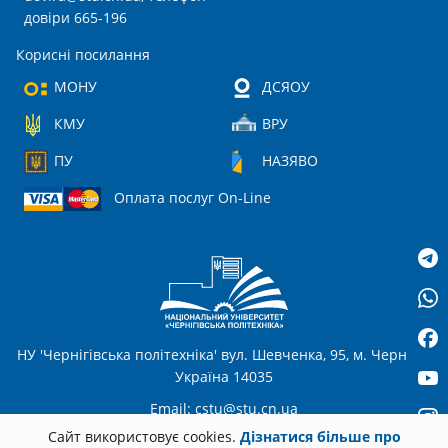
довіри 665-196
Корисні посилання
МОНУ
ДСЯОУ
КМУ
ВРУ
ПУ
НАЗЯВО
Оплата послуг On-Line
НУ 'Чернігівська політехніка' вул. Шевченка, 95, м. Чернігів,
Україна 14035
Email:
cstu@stu.cn.ua
Сайт використовує cookies.
Дізнатися більше про