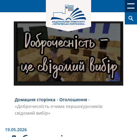
Домашня сторінка
›
Оголошення
›
«Доброчесність очима першокурсників:
свідомий вибір»
19.05.2026