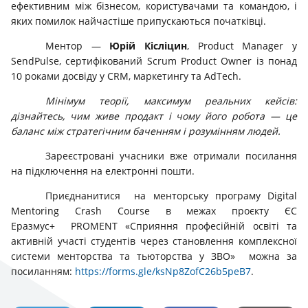
ефективним між бізнесом, користувачами та командою, і
яких помилок найчастіше припускаються початківці.
Ментор —
Юрій Кісліцин
, Product Manager у
SendPulse, сертифікований Scrum Product Owner із понад
10 роками досвіду у CRM, маркетингу та AdTech.
Мінімум теорії, максимум реальних кейсів:
дізнайтесь, чим живе продакт і чому його робота — це
баланс між стратегічним баченням і розумінням людей.
Зареєстровані учасники вже отримали посилання
на підключення на електронні пошти.
Приєднанитися на менторську програму Digital
Mentoring Crash Course в межах проєкту ЄС
Еразмус+ PROMENT «Сприяння професійній освіті та
активній участі студентів через становлення комплексної
системи менторства та тьюторства у ЗВО» можна за
посиланням:
https://forms.gle/ksNp8ZofC26b5peB7
.