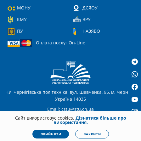
МОНУ
ДСЯОУ
КМУ
ВРУ
ПУ
НАЗЯВО
Оплата послуг On-Line
НУ 'Чернігівська політехніка' вул. Шевченка, 95, м. Чернігів,
Україна 14035
Email:
cstu@stu.cn.ua
Сайт використовує cookies.
Дізнатися більше про
використання.
UA
© 2026
stu.cn.ua
Всі права захищені. Несанкціоноване копіювання
ПРИЙНЯТИ
ЗАКРИТИ
заборонено.
Політика конфіденційності
|
Cookies