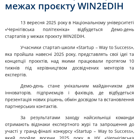
межах проєкту WIN2EDIH
13 вересня 2025 року в Національному університеті
«Чернігівська політехніка» відбудеться Демо-день
стартапів у межах проєкту WIN2EDIH.
Учасники стартап-школи «Startup – Way to Success»,
яка пройшла навесні 2025 року, представлять свої ідеї та
концепції проєктів, над якими працювали протягом 10
тижнів під керівництвом досвідчених менторів та
експертів.
Демо-день стане унікальним майданчиком для
інноваторів, підприємців і фахівців, де відбудеться
презентація нових рішень, обмін досвідом та встановлення
партнерських контактів.
За результатами заходу найсильніші команди
отримають відзнаки експертного журі та запрошення до
участі у гранд-фіналі конкурсу «Startup – Way to Success»,
який пройде восени 2025 року в НУ «Чернігівська