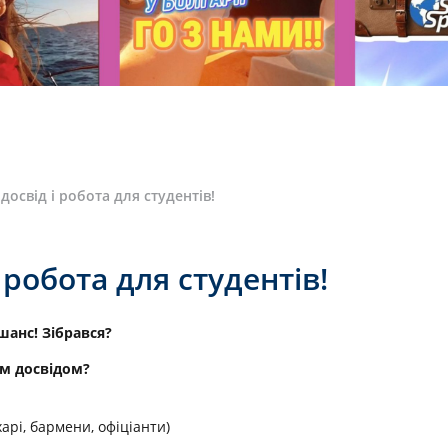
 досвід і робота для студентів!
і робота для студентів!
шанс! Зібрався?
им досвідом?
арі, бармени, офіціанти)