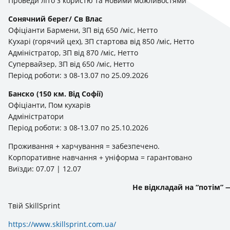
Проведи літо з користю та новими можливостями
Сонячний берег/ Св Влас
Офіціанти Бармени, ЗП від 650 /міс, Нетто
Кухарі (горячий цех), ЗП стартова від 850 /міс, Нетто
Адміністратор, ЗП від 870 /міс, Нетто
Супервайзер, ЗП від 650 /міс, Нетто
Період роботи: з 08-13.07 по 25.09.2026
Банско (150 км. Від Софії)
Офіціанти, Пом кухарів
Адміністратори
Період роботи: з 08-13.07 по 25.10.2026
Проживання + харчування = забезпечено.
Корпоративне навчання + уніформа = гарантовано
Виїзди: 07.07 | 12.07
Не відкладай на “потім” 
Твій SkillSprint
https://www.skillsprint.com.ua/