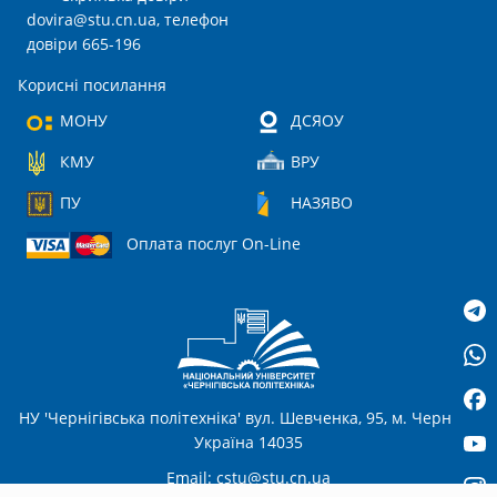
dovira@stu.cn.ua
, телефон
довіри 665-196
Корисні посилання
МОНУ
ДСЯОУ
КМУ
ВРУ
ПУ
НАЗЯВО
Оплата послуг On-Line
НУ 'Чернігівська політехніка' вул. Шевченка, 95, м. Чернігів,
Україна 14035
Email:
cstu@stu.cn.ua