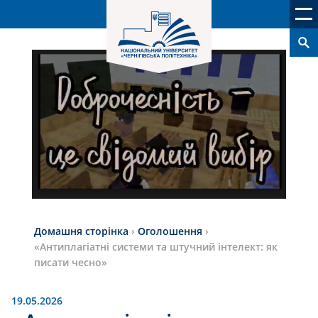
Домашня сторінка
›
Оголошення
›
«Антиплагіатні системи та штучний інтелект: як
писати чесно»
19.05.2026