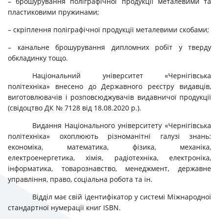
– брошурування поліграфічної продукції металевими та
пластиковими пружинами;
– скріплення поліграфічної продукції металевими скобами;
– канальне брошурування дипломних робіт у тверду
обкладинку тощо.
Національний університет «Чернігівська
політехніка» внесено до Державного реєстру видавців,
виготовлювачів і розповсюджувачів видавничої продукції
(свідоцтво ДК № 7128 від 18.08.2020 р.).
Видання Національного університету «Чернігівська
політехніка» охоплюють різноманітні галузі знань:
економіка, математика, фізика, механіка,
електроенергетика, хімія, радіотехніка, електроніка,
інформатика, товарознавство, менеджмент, державне
управління, право, соціальна робота та ін.
Відділ має свій ідентифікатор у системі Міжнародної
стандартної нумерації книг ISBN.