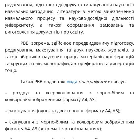
редагування, підготовка до друку та тиражування наукової і
навчально-методичної літератури з метою забезпечення
навчального процесу та науково-дослідної діяльності
університету, а також оформлення замовлень та
виготовлення документів про освіту.
РВВ, зокрема, здійснює передвидавничу підготовку,
редагування, макетування та друк наукових журналів, а
також збірників наукових праць, матеріалів конференцій
та круглих столів, монографій, авторефератів та дисертацій
тощо.
Також РВВ надає такі
види
поліграфічних
послуг:
– роздрук та ксерокопіювання з чорно-білим та
кольоровим зображенням формату А4, А3;
– ламінування (одно- та двостороннє формату А4, А3);
– сканування з чорно-білим та кольоровим зображенням
формату А4, А3 (зокрема і з розпізнаванням);